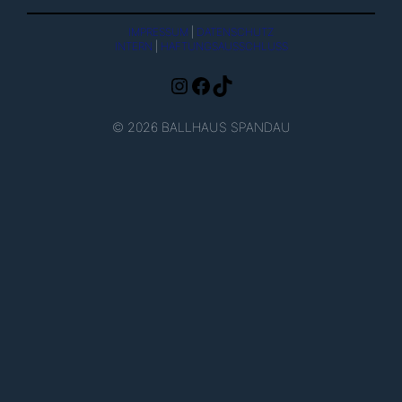
IMPRESSUM
|
DATENSCHUTZ
INTERN
|
HAFTUNGSAUSSCHLUSS
Instagram
Facebook
TikTok
© 2026 BALLHAUS SPANDAU