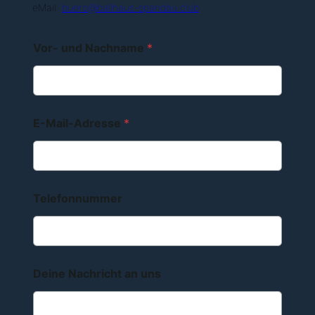
eMail:
buero@ballhaus-s
pandau.club
Vor- und Nachname
*
E-Mail-Adresse
*
Telefonnummer
Deine Nachricht an uns