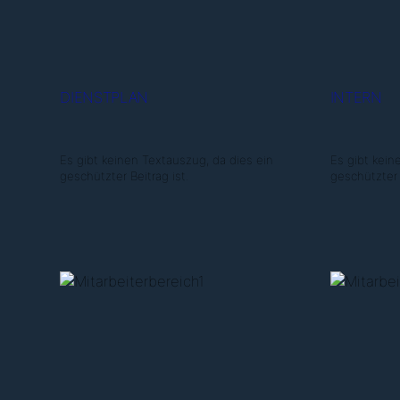
DIENSTPLAN
INTERN
Es gibt keinen Textauszug, da dies ein
Es gibt kein
geschützter Beitrag ist.
geschützter B