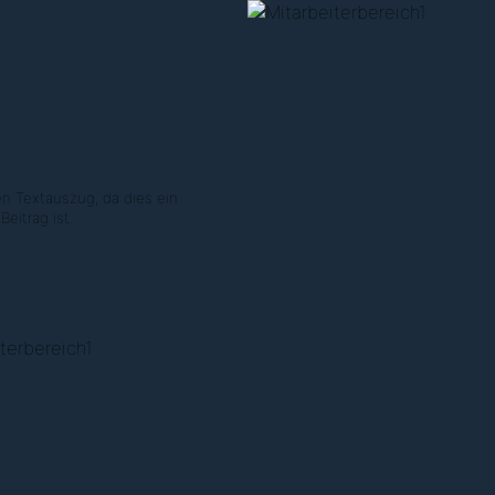
en Textauszug, da dies ein
eitrag ist.